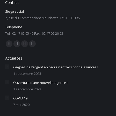
Contact
Siège social
2, rue du Commandant Mouchotte 37100 TOURS
Téléphone
Tél : 02 47 05 05 40 Fax : 02 47 05 20 63
Trouvez nous sur :
La
La
La
La
page
page
page
page
Actualités
Facebook
X
LinkedIn
E-
s'ouvre
s'ouvre
s'ouvre
mail
Gagnez de l’argent en parrainant vos connaissances !
1 septembre 2023
dans
dans
dans
s'ouvre
une
une
une
dans
Ouverture d’une nouvelle agence !
nouvelle
nouvelle
nouvelle
une
1 septembre 2023
fenêtre
fenêtre
fenêtre
nouvelle
COVID 19
fenêtre
7 mai 2020