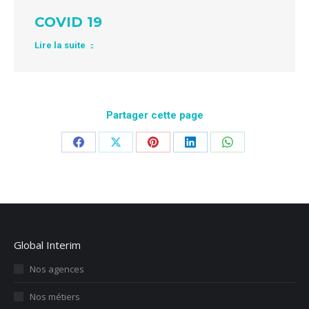
COVID 19
Lire la suite
Partager cette page
Partager
Partager
Partager
Partager
Partager
sur
sur
sur
sur
sur
Facebook
X
Pinterest
LinkedIn
WhatsApp
Global Interim
Nos agences
Nos métiers