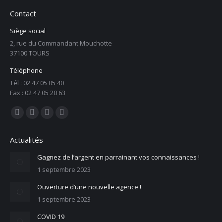
Contact
Siège social
2, rue du Commandant Mouchotte
37100 TOURS
Téléphone
Tél : 02 47 05 05 40
Fax : 02 47 05 20 63
Trouvez nous sur :
La
La
La
La
page
page
page
page
Actualités
Facebook
X
LinkedIn
E-
s'ouvre
s'ouvre
s'ouvre
mail
Gagnez de l’argent en parrainant vos connaissances !
1 septembre 2023
dans
dans
dans
s'ouvre
une
une
une
dans
Ouverture d’une nouvelle agence !
nouvelle
nouvelle
nouvelle
une
1 septembre 2023
fenêtre
fenêtre
fenêtre
nouvelle
COVID 19
fenêtre