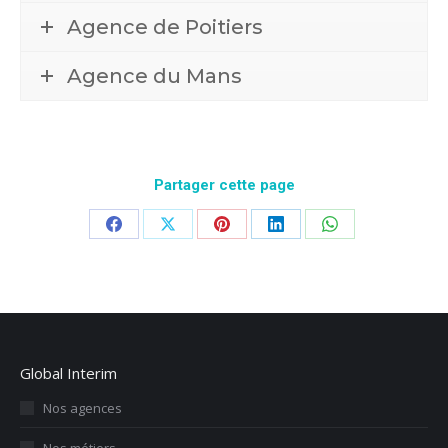
Agence de Poitiers
Agence du Mans
Partager cette page
Partager
Partager
Partager
Partager
Partager
sur
sur
sur
sur
sur
Facebook
X
Pinterest
LinkedIn
WhatsApp
Global Interim
Nos agences