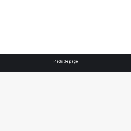
COVID 19
Global Interim
Par
edog
7 mai 2020
Pieds de page