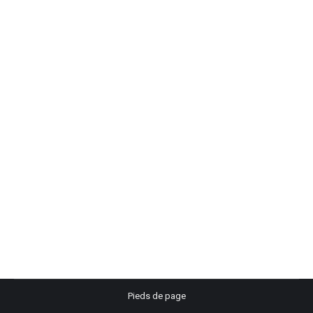
COVID 19
Global Interim
Par
edog
7 mai 2020
Pieds de page